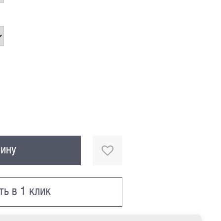
зину
ть в 1 клик