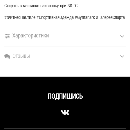
Стирать в машинке наизнанку при 30 °C
#ФитнесНаСтиле #СпортивнаяОдежда #Gymshark #ГалереяСпорта
Характеристики
Отзывы
ПОДПИШИСЬ