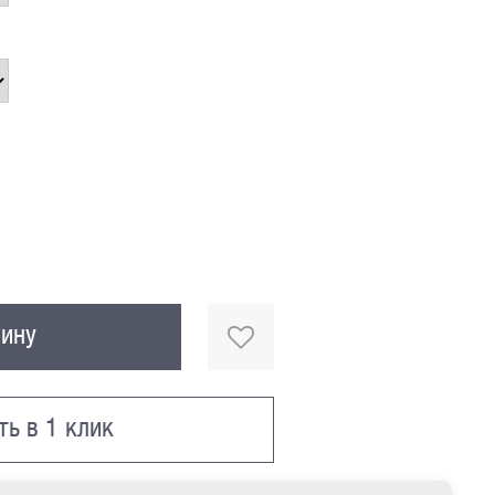
зину
ть в 1 клик