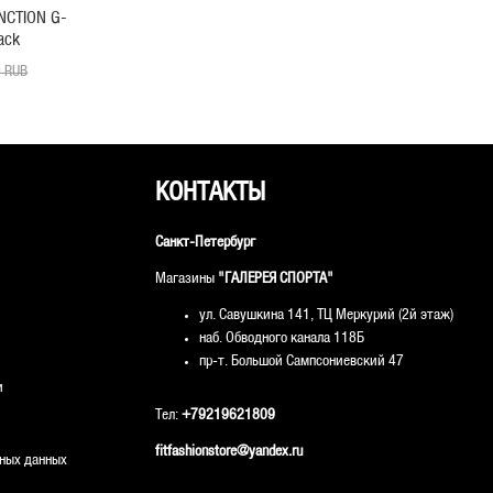
NCTION G-
ack
 RUB
КОНТАКТЫ
Санкт-Петербург
Магазины
"ГАЛЕРЕЯ СПОРТА"
ул. Савушкина 141, ТЦ Меркурий (2й этаж)
наб. Обводного канала 118Б
пр-т. Большой Сампсониевский 47
и
Тел:
+79219621809
fitfashionstore@yandex.ru
ьных данных